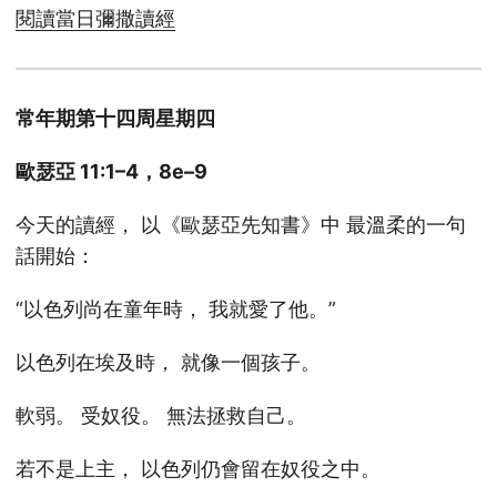
閱讀當日彌撒讀經
常年期第十四周星期四
歐瑟亞 11:1–4，8e–9
今天的讀經， 以《歐瑟亞先知書》中 最溫柔的一句
話開始：
“以色列尚在童年時， 我就愛了他。”
以色列在埃及時， 就像一個孩子。
軟弱。 受奴役。 無法拯救自己。
若不是上主， 以色列仍會留在奴役之中。