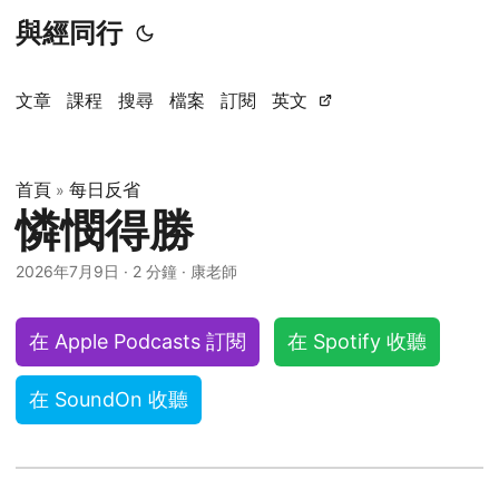
與經同行
文章
課程
搜尋
檔案
訂閱
英文
首頁
每日反省
»
憐憫得勝
2026年7月9日
·
2 分鐘
·
康老師
在 Apple Podcasts 訂閱
在 Spotify 收聽
在 SoundOn 收聽