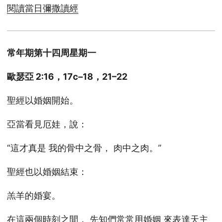
閱讀當日彌撒讀經
常年期第十四周星期一
歐瑟亞 2:16，17c–18，21–22
聖經以婚姻開始。
亞當看見厄娃，說：
“這才真是 我的骨中之骨， 肉中之肉。”
聖經也以婚姻結束：
羔羊的婚宴。
在這兩個時刻之間， 先知們常常用婚姻 來表達天主