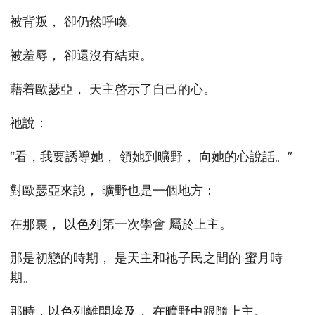
被背叛， 卻仍然呼喚。
被羞辱， 卻還沒有結束。
藉着歐瑟亞， 天主啓示了自己的心。
祂說：
“看，我要誘導她， 領她到曠野， 向她的心說話。”
對歐瑟亞來說， 曠野也是一個地方：
在那裏， 以色列第一次學會 屬於上主。
那是初戀的時期， 是天主和祂子民之間的 蜜月時
期。
那時，以色列離開埃及， 在曠野中跟隨上主。