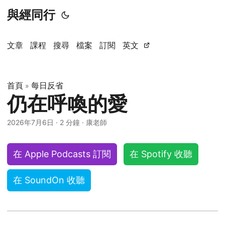
與經同行
文章
課程
搜尋
檔案
訂閱
英文
首頁
每日反省
»
仍在呼喚的愛
2026年7月6日
·
2 分鐘
·
康老師
在 Apple Podcasts 訂閱
在 Spotify 收聽
在 SoundOn 收聽